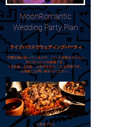
MoonRomantic
Wedding Party Plan
​ライブハウスでウェディングパーティ
​音響設備が揃っているので、バンド演奏をやりたい
方にぴったりの会場です。
1.5次会、2次会、人前式を行うことも可能です。
​お気軽にお問い合わせください。
ご飲食プラン