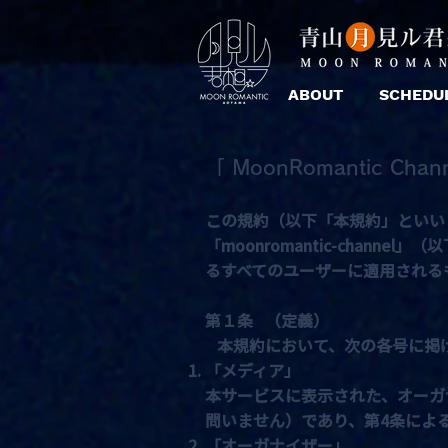
ABOUT
SCHEDU
「 MoonRomantic Ch
この規約（以下「本規約」といいま
「moonromantic-cha
るすべてのユーザーに適用される
第１条 （定義）
本規約において、次の各号に掲
「メディア」
本サービスに表示された、オーガ
問いません）であり、第4条によ
「オーガナイザー」