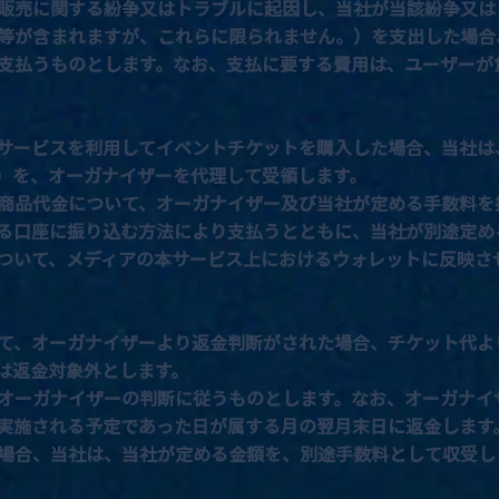
販売に関する紛争又はトラブルに起因し、当社が当該紛争又は
等が含まれますが、これらに限られません。）を支出した場合
支払うものとします。なお、支払に要する費用は、ユーザーが
サービスを利用してイベントチケットを購入した場合、当社は
）を、オーガナイザーを代理して受領します。
商品代金について、オーガナイザー及び当社が定める手数料を
る口座に振り込む方法により支払うとともに、当社が別途定め
ついて、メディアの本サービス上におけるウォレットに反映さ
て、オーガナイザーより返金判断がされた場合、チケット代よ
は返金対象外とします。
オーガナイザーの判断に従うものとします。なお、オーガナイ
実施される予定であった日が属する月の翌月末日に返金します
場合、当社は、当社が定める金額を、別途手数料として収受し