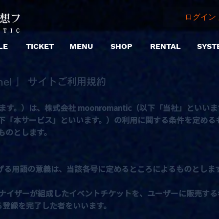
ログイン 
LE
TICKET
MENU
SHOP
RENTAL
SYST
annel 」 サイトご利用規約
す。）は、株式会社 moonromantic（以下「当社」といい
nnel」（以下「本サービス」といいます。）の利用に関する条件を定
ものとします。
げる用語の意義は、当該各号に定めるところによるものとしま
ナイザーが組成したイベントチケットを、ユーザーに販売する
る登録を完了した者をいいます。