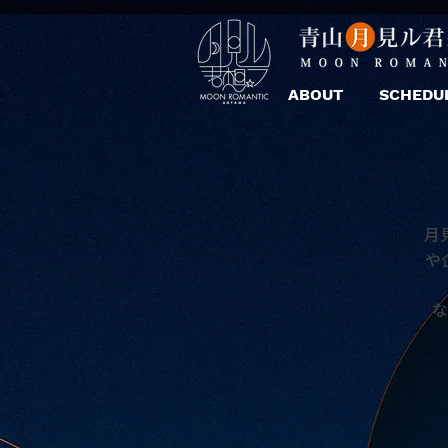
ABOUT
SCHEDU
月
や
な