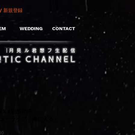
/ 新規登録
EM
WEDDING
CONTACT
​｜月見ル君想フ生配信
k.a別所和洋
デビューライブ「海に入る」
500