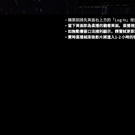
・購票前請先頁面右上方的「Log In」
・當下頁面即為直播的觀看頁面。直播視
・如無動畫窗口法順利顯示，請嘗試更新
・實時直播結束後影片將進入1-2 小時