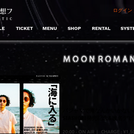
ログイン 
LE
TICKET
MENU
SHOP
RENTAL
SYST
パジャマで海なんかいかないa.
SEASHORE発売記念&改名
20:00 - ON AIR | CHARGE : ¥1,