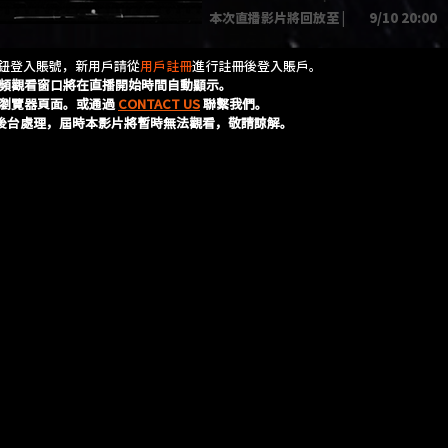
本次直播影片將回放至 |
9/10 20:00
按鈕登入賬號，新用戶請從
用戶註冊
進行註冊後登入賬戶。
頻觀看窗口將在直播開始時間自動顯示。
瀏覽器頁面。或通過
CONTACT US
聯繫我們。
的後台處理，屆時本影片將暫時無法觀看，敬請諒解。