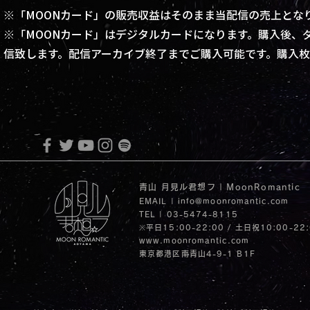
※「MOONカード」の販売収益はそのまま当配信の売上とな
※「MOONカード」はデジタルカードになります。購入後、
信致します。
​配信アーカイブ終了までご購入可能です。購入
青山 月見ル君想フ | MoonRomantic
EMAIL |
info@moonromantic.com
TEL | 03-5474-8115
※平日15:00-22:00 / 土日祝10:00-22
www.moonromantic.com
​東京都港区南青山4-9-1 B1F