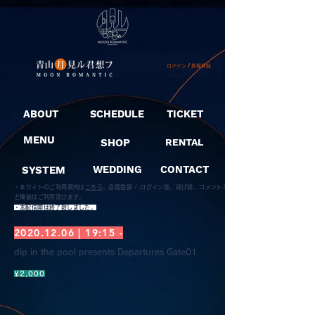
ログイン / 新規登録
ABOUT
SCHEDULE
TICKET
MENU
SHOP
RENTAL
SYSTEM
WEDDING
CONTACT
・本サイトのご利用案内は
こちら
。
会員登録 / ログイン後、投げ銭、コメントな
ど機能はご利用頂けます。
​・本配信開は終了致しました。
2020.12.06
| 19:15 -
dip in the pool presents Departures Gate01
¥2,000