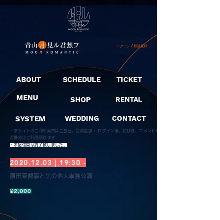
ログイン / 新規登録
ABOUT
SCHEDULE
TICKET
MENU
SHOP
RENTAL
SYSTEM
WEDDING
CONTACT
・本サイトのご利用案内は
こちら
。
会員登録 / ログイン後、投げ銭、コメントな
ど機能はご利用頂けます。
​・本配信開は終了致しました。
2020.12.03
| 19:30 -
原田茶飯事と黒の他人単独公演
¥2,000