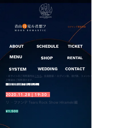
ログイン / 新規登録
ABOUT
SCHEDULE
TICKET
MENU
SHOP
RENTAL
SYSTEM
WEDDING
CONTACT
・本サイトのご利用案内は
こちら
。
会員登録 / ログイン後、投げ銭、コメントな
ど機能はご利用頂けます。
​・本配信開は終了致しました。
2020.11.28
| 19:30 -
リ ・ファンデ Tears Rock Show Hirameki編
¥1,500