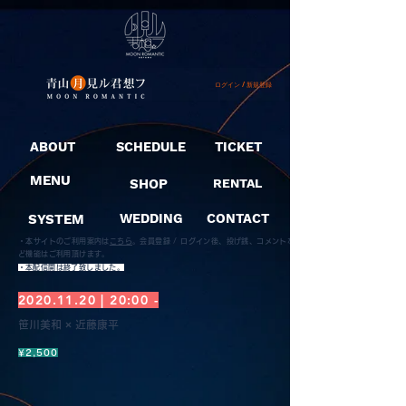
ログイン / 新規登録
ABOUT
SCHEDULE
TICKET
MENU
SHOP
RENTAL
SYSTEM
WEDDING
CONTACT
・本サイトのご利用案内は
こちら
。
会員登録 / ログイン後、投げ銭、コメントな
ど機能はご利用頂けます。
​・本配信開は終了致しました。
2020.11.20
| 20:00 -
笹川美和 × 近藤康平
¥2,500