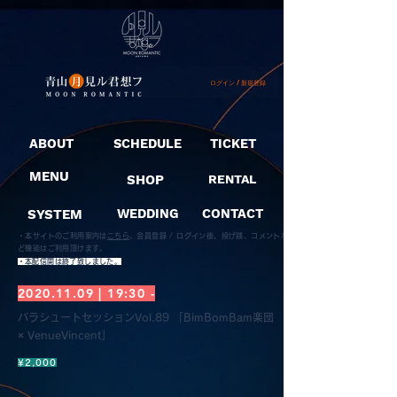
ログイン / 新規登録
ABOUT
SCHEDULE
TICKET
MENU
SHOP
RENTAL
SYSTEM
WEDDING
CONTACT
・本サイトのご利用案内は
こちら
。
会員登録 / ログイン後、投げ銭、コメントな
ど機能はご利用頂けます。
​・本配信開は終了致しました。
2020.11.09
| 19:30 -
パラシュートセッションVol.89 「BimBomBam楽団
× VenueVincent」
¥2,000