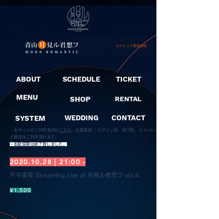
ログイン / 新規登録
ABOUT
SCHEDULE
TICKET
MENU
SHOP
RENTAL
SYSTEM
WEDDING
CONTACT
・本サイトのご利用案内は
こちら
。
会員登録 / ログイン後、投げ銭、コメントな
ど機能はご利用頂けます。
​・本配信開は終了致しました。
2020.10.28
| 21:00 -
片平里菜 Streaming Live at 月見ル君想フ vol.4
¥1,500