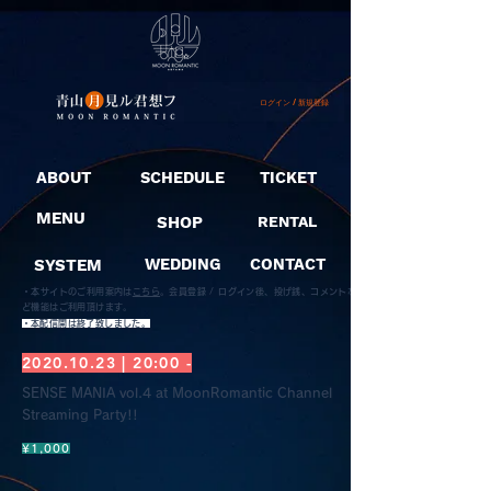
ログイン / 新規登録
ABOUT
SCHEDULE
TICKET
MENU
SHOP
RENTAL
SYSTEM
WEDDING
CONTACT
・本サイトのご利用案内は
こちら
。
会員登録 / ログイン後、投げ銭、コメントな
ど機能はご利用頂けます。
​・本配信開は終了致しました。
2020.10.23
| 20:00 -
SENSE MANIA vol.4 at MoonRomantic Channel
Streaming Party!!
¥1,000