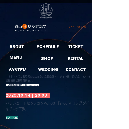
ログイン / 新規登録
ABOUT
SCHEDULE
TICKET
MENU
SHOP
RENTAL
SYSTEM
WEDDING
CONTACT
・本サイトのご利用案内は
こちら
。
会員登録 / ログイン後、投げ銭、コメントな
ど機能はご利用頂けます。
​・本配信開は終了致しました。
2020.10.14
| 20:00 -
パラシュートセッションVol.88 「stico × ヨシダダイ
キチ+松下敦」
¥2,000