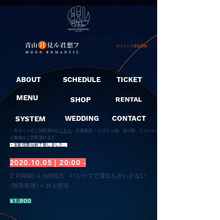
ログイン / 新規登録
ABOUT
SCHEDULE
TICKET
MENU
SHOP
RENTAL
SYSTEM
WEDDING
CONTACT
・本サイトのご利用案内は
こちら
。
会員登録 / ログイン後、投げ銭、コメントな
ど機能はご利用頂けます。
​・本配信開は終了致しました。
2020.10.05
| 20:00 -
2 PIANO 4 HANDS パジャマで海なんかいかない
(別所和洋) × 井上惇志
¥1,800