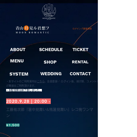
ログイン / 新規登録
ABOUT
SCHEDULE
TICKET
MENU
SHOP
RENTAL
SYSTEM
WEDDING
CONTACT
・本サイトのご利用案内は
こちら
。
会員登録 / ログイン後、投げ銭、コメントな
ど機能はご利用頂けます。
​・本配信開は終了致しました。
2020.9.28
| 20:00 -
工藤祐次郎『暑中見舞い&残暑見舞い』レコ発ワンマ
ン
¥1,500