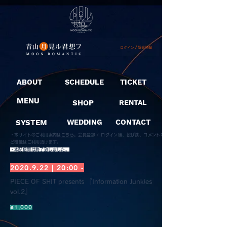
ログイン / 新規登録
ABOUT
SCHEDULE
TICKET
MENU
SHOP
RENTAL
SYSTEM
WEDDING
CONTACT
・本サイトのご利用案内は
こちら
。
会員登録 / ログイン後、投げ銭、コメントな
ど機能はご利用頂けます。
​・本配信開は終了致しました。
2020.9.22
| 20:00 -
PIECE OF SHIT presents 『Information Junkies
vol.2』
¥1,000