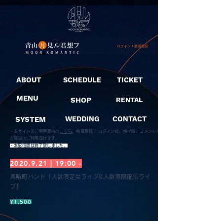
ログイン / 新規登録
ABOUT
SCHEDULE
TICKET
MENU
SHOP
RENTAL
SYSTEM
WEDDING
CONTACT
・本サイトのご利用案内は
こちら
。
会員登録 / ログイン後、投げ銭、コメントな
ど機能はご利用頂けます。
​・本配信開は終了致しました。
2020.9.21
| 19:00 -
馬喰町バンド「人数限定生ライブ&人数無限配信ライ
ブ」
¥1,500