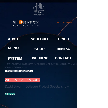
ログイン / 新規登録
ABOUT
SCHEDULE
TICKET
MENU
SHOP
RENTAL
SYSTEM
WEDDING
CONTACT
・本サイトのご利用案内は
こちら
。
会員登録 / ログイン後、投げ銭、コメントな
ど機能はご利用頂けます。
​・本配信開は終了致しました。
2020.9.17
| 19:30 -
David Bryant: DBlaque Project Special show
¥1,000