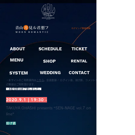
ログイン / 新規登録
ABOUT
SCHEDULE
TICKET
MENU
SHOP
RENTAL
SYSTEM
WEDDING
CONTACT
・本サイトのご利用案内は
こちら
。
会員登録 / ログイン後、投げ銭、コメントな
ど機能はご利用頂けます。
​・本配信開は終了致しました。
2020.9.1 | 19:30 -
TAKUYA OHASHI presents “SEN-NAGE vol.7 on
line”
投げ銭