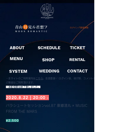
ログイン / 新規登録
ABOUT
SCHEDULE
TICKET
MENU
SHOP
RENTAL
SYSTEM
WEDDING
CONTACT
・本サイトのご利用案内は
こちら
。
会員登録 / ログイン後、投げ銭、コメントな
ど機能はご利用頂けます。
​・本配信開は終了致しました。
2020.8.22
| 20:00 -
パラシュートセッションvol.87 東郷清丸 × MUSIC
FROM THE MARS
¥2,500