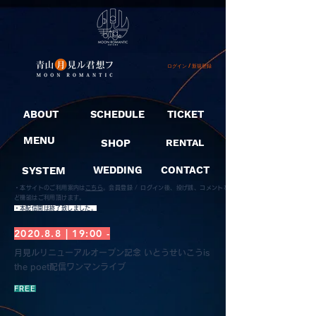
ログイン / 新規登録
ABOUT
SCHEDULE
TICKET
MENU
SHOP
RENTAL
SYSTEM
WEDDING
CONTACT
・本サイトのご利用案内は
こちら
。
会員登録 / ログイン後、投げ銭、コメントな
ど機能はご利用頂けます。
​・本配信開は終了致しました。
2020.8.8 | 19:00 -
月見ルリニューアルオープン記念 いとうせいこうis
the poet配信ワンマンライブ
FREE