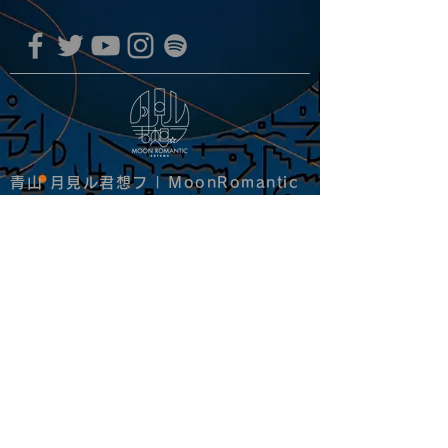
青山 月見ル君想フ | MoonRomantic
EMAIL |
info@moonromantic.com
TEL |
03-5474-8115
※平日15:00-22:00 / 土日祝10:00-
22:00
www.moonromantic.com
​東京都港区南青山4-9-1 B1F
特定商取引法に基づく表記
|
サイトご利用規約
|
決済ご利用規約
copyright since 2020