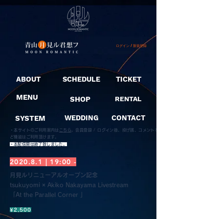
ログイン / 新規登録
ABOUT
SCHEDULE
TICKET
MENU
SHOP
RENTAL
SYSTEM
WEDDING
CONTACT
・本サイトのご利用案内は
こちら
。
会員登録 / ログイン後、投げ銭、コメントな
ど機能はご利用頂けます。
​・本配信開は終了致しました。
2020.8.1 | 19:00 -
月見ルリニューアルオープン記念
tsukuyomi × Akiko Nakayama Livestream
「At the Parallel Corner 」
¥2,500