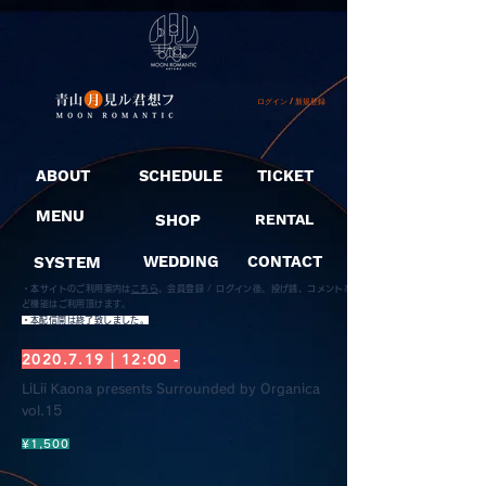
ログイン / 新規登録
ABOUT
SCHEDULE
TICKET
MENU
SHOP
RENTAL
SYSTEM
WEDDING
CONTACT
・本サイトのご利用案内は
こちら
。
会員登録 / ログイン後、投げ銭、コメントな
ど機能はご利用頂けます。
​・本配信開は終了致しました。
2020.7.19
| 12:00 -
LiLii Kaona presents Surrounded by Organica
vol.15
¥1,500