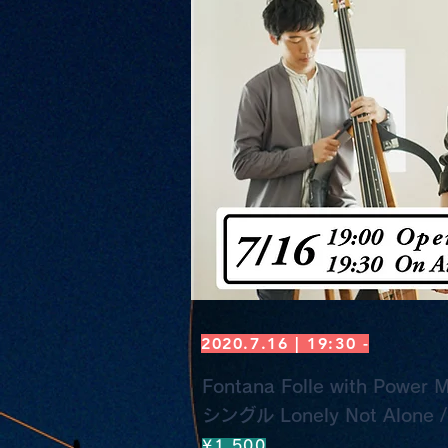
2020.7.16 | 19:30 -
Fontana Folle with Power M
シングル Lonely Not Alone
¥1,500