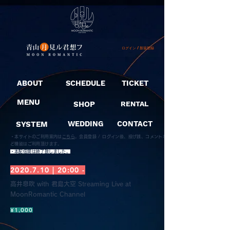
ログイン / 新規登録
ABOUT
SCHEDULE
TICKET
MENU
SHOP
RENTAL
SYSTEM
WEDDING
CONTACT
・本サイトのご利用案内は
こちら
。
会員登録 / ログイン後、投げ銭、コメントな
ど機能はご利用頂けます。
​・本配信開は終了致しました。
2020.7.10
| 20:00 -
高井息吹 with 君島大空 Streaming Live at
MoonRomantic Channel
¥1,000