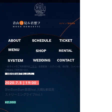
ログイン / 新規登録
ABOUT
SCHEDULE
TICKET
MENU
SHOP
RENTAL
SYSTEM
WEDDING
CONTACT
・本サイトのご利用案内は
こちら
。
会員登録 / ログイン後、投げ銭、コメントな
ど機能はご利用頂けます。
​・本配信開は終了致しました。
2020.7.5 | 19:00 -
BimBomBam楽団feat.元晴&柴田亮
ストリーミングライブVol.1
¥2,000