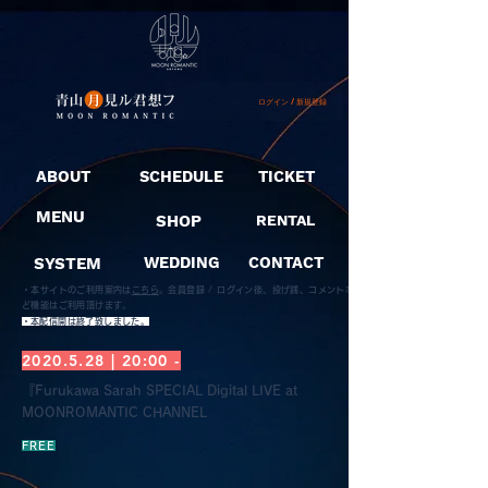
ログイン / 新規登録
ABOUT
SCHEDULE
TICKET
MENU
SHOP
RENTAL
SYSTEM
WEDDING
CONTACT
・本サイトのご利用案内は
こちら
。
会員登録 / ログイン後、投げ銭、コメントな
ど機能はご利用頂けます。
​・本配信開は終了致しました。
2020.5.28
| 20:00 -
『Furukawa Sarah SPECIAL Digital LIVE at
MOONROMANTIC CHANNEL
FREE