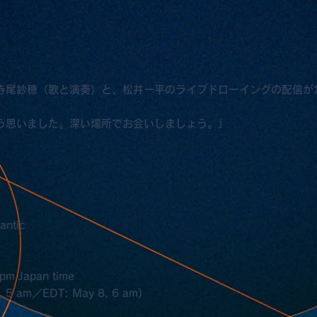
寺尾紗穂（歌と演奏）と、松井一平のライブドローイングの配信が
う思いました。深い場所でお会いしましょう。」
antic
 pm Japan time
, 5 am／EDT: May 8, 6 am)