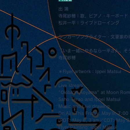
出 演
寺尾紗穂 | 歌、ピアノ・キーボード
松井一平 | ライブドローイング
シンガーソングライター・文筆家の
「いま一緒にやるなら一平さん、そ
寺尾紗穂
＊Flyer artwork：Ippei Matsui
Live stream
"Okiba in Aoyama" at Moon Rom
Saho Terao and Ippei Matsui
Music and Live drawing
On Air: This Friday, May 8, 7:00
(PDT: May 8, 3 am／CDT: May 8
Flyer Painting: Ippei Matsui