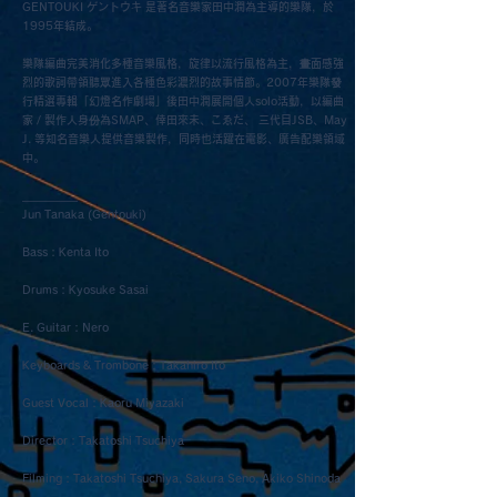
GENTOUKI ゲントウキ 是著名音樂家田中潤為主導的樂隊，於
1995年結成。
樂隊編曲完美消化多種音樂風格，旋律以流行風格為主，畫面感強
烈的歌詞帶領聽眾進入各種色彩濃烈的故事情節。2007年樂隊發
行精選專輯「幻燈名作劇場」後田中潤展開個人solo活動，以編曲
家 / 製作人身份為SMAP、倖田來未、こゑだ、 三代目JSB、May
J. 等知名音樂人提供音樂製作，同時也活躍在電影、廣告配樂領域
中。
​__________
Jun Tanaka (Gentouki)
Bass : Kenta Ito
Drums : Kyosuke Sasai
E. Guitar : Nero
Keyboards & Trombone : Takahiro Ito
Guest Vocal : Kaoru Miyazaki
Director : Takatoshi Tsuchiya
Filming : Takatoshi Tsuchiya, Sakura Seno, Akiko Shinoda