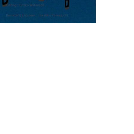
Editing : Emiko Watanabe
Recording Engineer : Takahiro Yamaguchi
Mix Engineer : Yasuhiko Miyasaka
Staff : Yoshiko Higashi
Special Thanks : Naoto Takenaka, Chie Kobayashi(tecona
bagel works), Chiemi Yoshita, Aoyama moonromantic, All
the staff who have ever helped me, All of my audiences, and
to You.
青山 月見ル君想フ | MoonRomantic
EMAIL |
info@moonromantic.com
TEL |
03-5474-8115