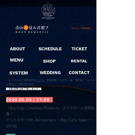
ログイン / 新規登録
ABOUT
SCHEDULE
TICKET
MENU
SHOP
RENTAL
SYSTEM
WEDDING
CONTACT
・本サイトのご利用案内は
こちら
。
会員登録 / ログイン後、投げ銭、コメントな
ど機能はご利用頂けます。
​・本配信開は終了致しました。
2020.05.05
| 21:00 -
「Big Cats Creatives Presents ステイホーム特別企
画 |
ゲントウキ 15th Anniversary ～Big Cat’s Yawn～
2018」