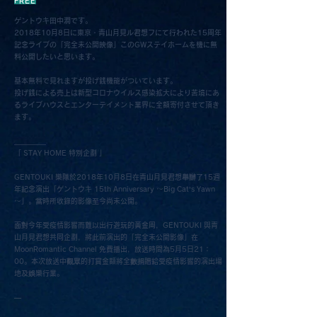
FREE
ゲントウキ田中潤です。
2018年10月8日に東京・青山月見ル君想フにて行われた15周年
記念ライブの「完全未公開映像」このGWステイホームを機に無
料公開したいと思います。
基本無料で見れますが投げ銭機能がついています。
投げ銭による売上は新型コロナウイルス感染拡大により苦境にあ
るライブハウスとエンターテイメント業界に全額寄付させて頂き
ます。
_________
「 STAY HOME 特別企劃 」
GENTOUKI 樂隊於2018年10月8日在青山月見君想舉辦了15週
年紀念演出「ゲントウキ 15th Anniversary ～Big Cat’s Yawn
～」。當時所收錄的影像至今尚未公開。
面對今年受疫情影響而難以出行遊玩的黃金周，GENTOUKI 與青
山月見君想共同企劃，將此前演出的「完全未公開影像」在
MoonRomantic Channel 免費播出，放送時間為5月5日21：
00。本次放送中觀眾的打賞金額將全數捐贈給受疫情影響的演出場
地及娛樂行業。
—