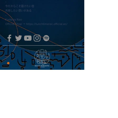
-
今だからこそ届けたい音
​共有したい想いがある
-
Kodama Nao
Official Shop →
https://lunchtimerec.official.ec/
青山 月見ル君想フ | MoonRomantic
EMAIL |
info@moonromantic.com
TEL |
03-5474-8115
※平日15:00-22:00 / 土日祝10:00-
22:00
www.moonromantic.com
​東京都港区南青山4-9-1 B1F