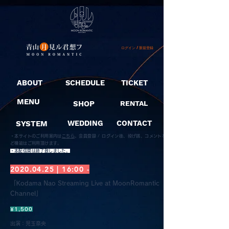
ログイン / 新規登録
ABOUT
SCHEDULE
TICKET
MENU
SHOP
RENTAL
SYSTEM
WEDDING
CONTACT
・本サイトのご利用案内は
こちら
。
会員登録 / ログイン後、投げ銭、コメントな
ど機能はご利用頂けます。
​・本配信開は終了致しました。
2020.04.25
| 16:00 -
「Kodama Nao Streaming Live at MoonRomantic
Channel」
¥1,500
出演：児玉奈央