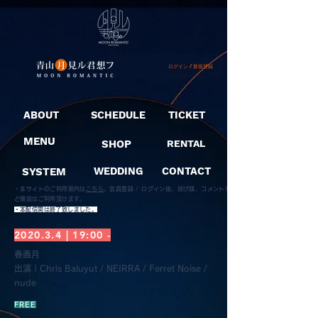
ログイン / 新規登録
ABOUT
SCHEDULE
TICKET
MENU
SHOP
RENTAL
SYSTEM
WEDDING
CONTACT
・本サイトのご利用案内は
こちら
。
会員登録 / ログイン後、投げ銭、コメントな
ど機能はご利用頂けます。
​・本配信開は終了致しました。
2020.3.4 | 19:00 -
春画月
出演 | Chris Baluyut / NEIRRA / Ferret Noise /
nude
FREE