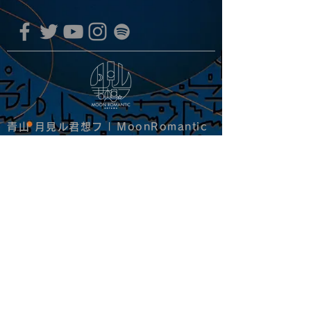
青山 月見ル君想フ | MoonRomantic
EMAIL |
info@moonromantic.com
TEL |
03-5474-8115
※平日15:00-22:00 / 土日祝10:00-
22:00
www.moonromantic.com
​東京都港区南青山4-9-1 B1F
特定商取引法に基づく表記
|
サイトご利用規約
|
決済ご利用規約
copyright since 2020