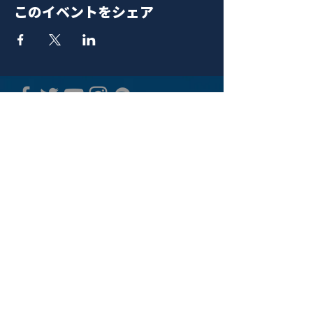
このイベントをシェア
青山 月見ル君想フ | MoonRomantic
EMAIL |
info@moonromantic.com
TEL |
03-5474-8115
※平日15:00-22:00 / 土日祝10:00-
22:00
www.moonromantic.com
​東京都港区南青山4-9-1 B1F