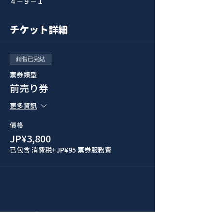
４−９−１
チケット詳細
銷售已完結
票券類型
前売り券
更多資訊
價格
JP¥3,800
已包含 消費税
+JP¥95 票券服務費
このイベントをシェア