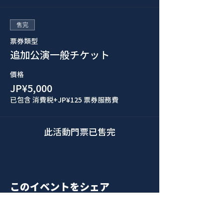
售完
票券類型
追加公演一般チケット
價格
JP¥5,000
已包含 消費税
+JP¥125 票券服務費
此活動門票已售完
このイベントをシェア