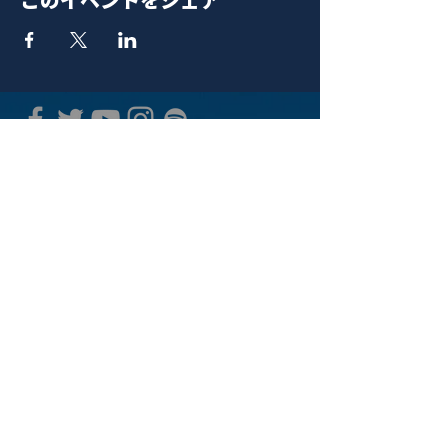
青山 月見ル君想フ | MoonRomantic
EMAIL |
info@moonromantic.com
TEL |
03-5474-8115
※平日15:00-22:00 / 土日祝10:00-
22:00
www.moonromantic.com
​東京都港区南青山4-9-1 B1F