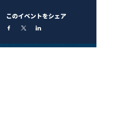
このイベントをシェア
青山 月見ル君想フ | MoonRomantic
EMAIL |
info@moonromantic.com
TEL |
03-5474-8115
※平日15:00-22:00 / 土日祝10:00-
22:00
www.moonromantic.com