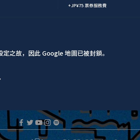
+JP¥75 票券服務費
 設定之故，因此 Google 地圖已被封鎖。
ア