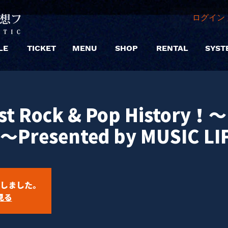
ログイン 
LE
TICKET
MENU
SHOP
RENTAL
SYST
st Rock & Pop History！
s～Presented by MUSIC LI
しました。
見る