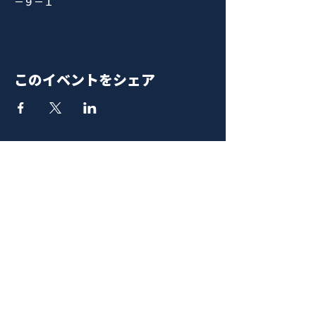
−９−１
このイベントをシェア
青山 月見ル君想フ | MoonRomantic
EMAIL |
info@moonromantic.com
TEL |
03-5474-8115