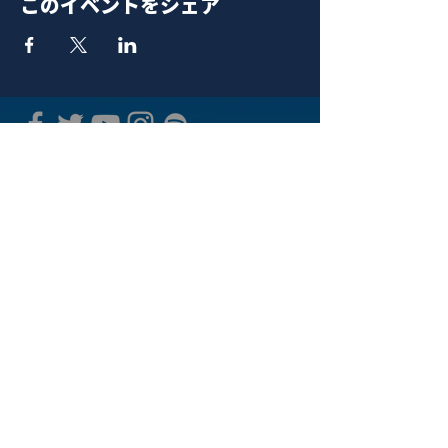
このイベントをシェア
青山 月見ル君想フ | MoonRomantic
EMAIL |
info@moonromantic.com
TEL |
03-5474-8115
※平日15:00-22:00 / 土日祝10:00-
22:00
www.moonromantic.com
​東京都港区南青山4-9-1 B1F