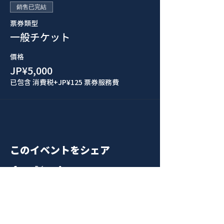
銷售已完結
票券類型
一般チケット
價格
JP¥5,000
已包含 消費税
+JP¥125 票券服務費
このイベントをシェア