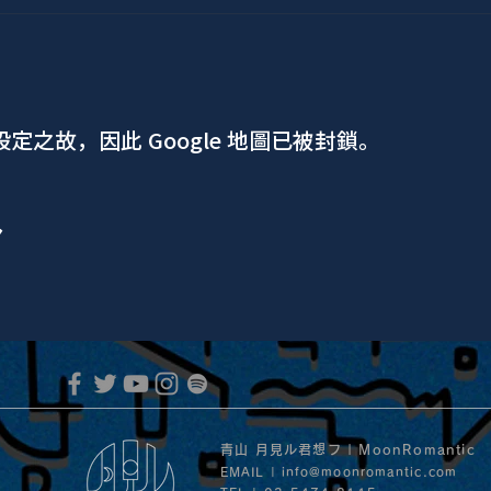
 設定之故，因此 Google 地圖已被封鎖。
ア
青山 月見ル君想フ | MoonRomantic
EMAIL |
info@moonromantic.com