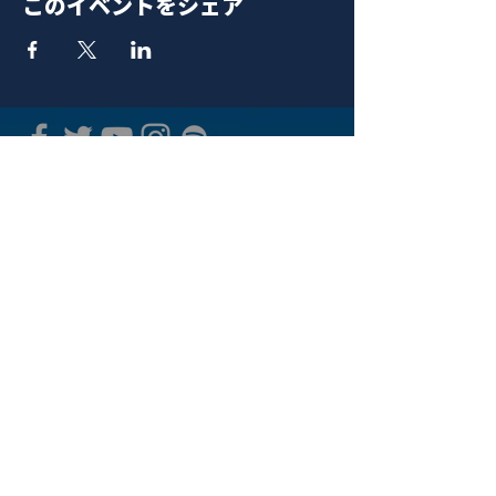
このイベントをシェア
青山 月見ル君想フ | MoonRomantic
EMAIL |
info@moonromantic.com
TEL |
03-5474-8115
※平日15:00-22:00 / 土日祝10:00-
22:00
www.moonromantic.com
​東京都港区南青山4-9-1 B1F