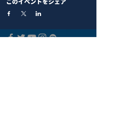
このイベントをシェア
青山 月見ル君想フ | MoonRomantic
EMAIL |
info@moonromantic.com
TEL |
03-5474-8115
※平日15:00-22:00 / 土日祝10:00-
22:00
www.moonromantic.com
​東京都港区南青山4-9-1 B1F