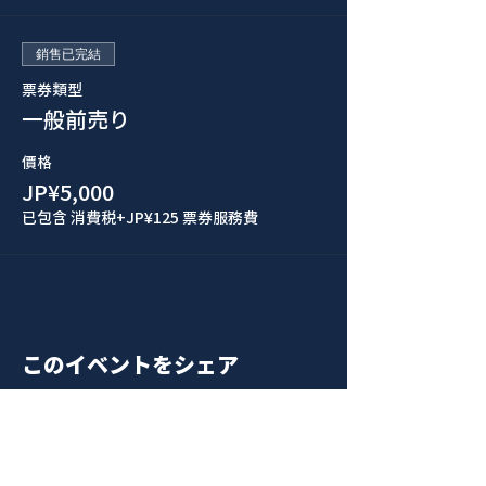
銷售已完結
票券類型
一般前売り
價格
JP¥5,000
已包含 消費税
+JP¥125 票券服務費
このイベントをシェア