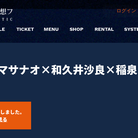
ログイン 
LE
TICKET
MENU
SHOP
RENTAL
SYST
下マサナオ×和久井沙良×稲
しました。
見る