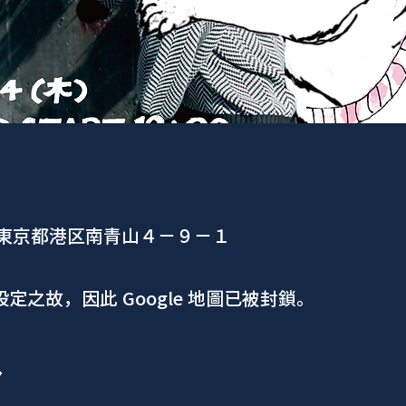
、東京都港区南青山４−９−１
 設定之故，因此 Google 地圖已被封鎖。
ア