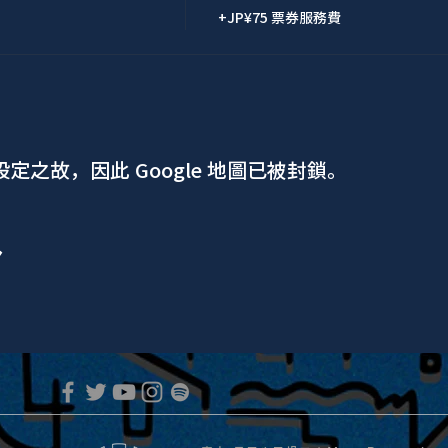
+JP¥75 票券服務費
 設定之故，因此 Google 地圖已被封鎖。
ア