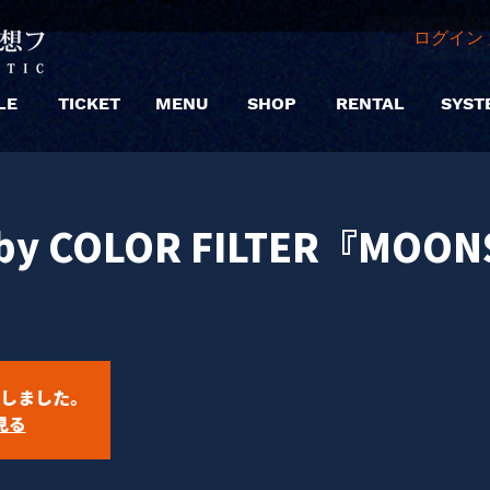
ログイン 
LE
TICKET
MENU
SHOP
RENTAL
SYST
d by COLOR FILTER『MOO
しました。
見る