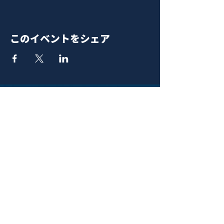
このイベントをシェア
青山 月見ル君想フ | MoonRomantic
EMAIL |
info@moonromantic.com
TEL |
03-5474-8115
※平日15:00-22:00 / 土日祝10:00-
22:00