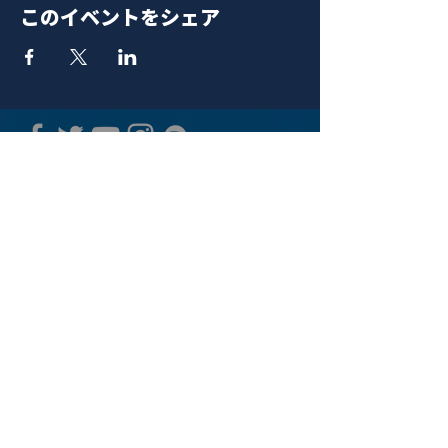
このイベントをシェア
青山 月見ル君想フ | MoonRomantic
EMAIL |
info@moonromantic.com
TEL |
03-5474-8115
※平日15:00-22:00 / 土日祝10:00-
22:00
www.moonromantic.com
​東京都港区南青山4-9-1 B1F