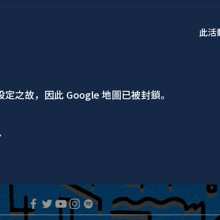
此活
 設定之故，因此 Google 地圖已被封鎖。
ア